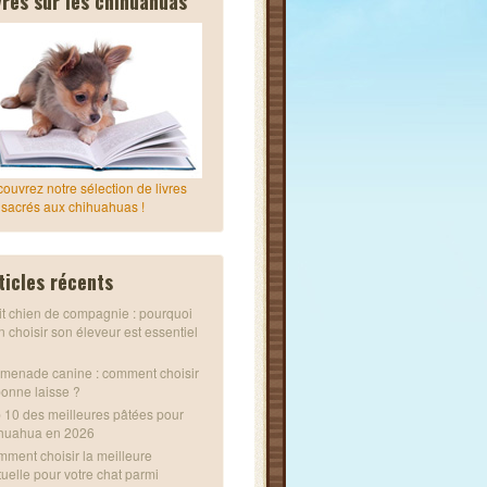
vres sur les chihuahuas
ouvrez notre sélection de livres
sacrés aux chihuahuas !
ticles récents
it chien de compagnie : pourquoi
n choisir son éleveur est essentiel
menade canine : comment choisir
bonne laisse ?
 10 des meilleures pâtées pour
huahua en 2026
ment choisir la meilleure
uelle pour votre chat parmi