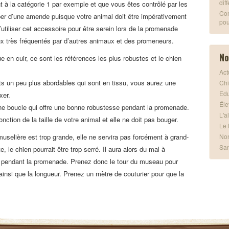
dif
t à la catégorie 1 par exemple et que vous êtes contrôlé par les
Com
per d’une amende puisque votre animal doit être impérativement
pou
utiliser cet accessoire pour être serein lors de la promenade
ux très fréquentés par d’autres animaux et des promeneurs.
No
e en cuir, ce sont les références les plus robustes et le chien
Act
ts un peu plus abordables qui sont en tissu, vous aurez une
Chi
Edu
xer.
Éle
une boucle qui offre une bonne robustesse pendant la promenade.
L'a
nction de la taille de votre animal et elle ne doit pas bouger.
Le 
uselière est trop grande, elle ne servira pas forcément à grand-
Non
San
e, le chien pourrait être trop serré. Il aura alors du mal à
ux pendant la promenade. Prenez donc le tour du museau pour
ainsi que la longueur. Prenez un mètre de couturier pour que la