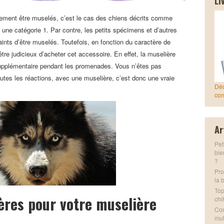
Li
ement être muselés, c’est le cas des chiens décrits comme
 une catégorie 1. Par contre, les petits spécimens et d’autres
ints d’être muselés. Toutefois, en fonction du caractère de
tre judicieux d’acheter cet accessoire. En effet, la muselière
 supplémentaire pendant les promenades. Vous n’êtes pas
utes les réactions, avec une muselière, c’est donc une vraie
Déc
con
Ar
Pet
bie
?
Pro
la 
Top
ères pour votre muselière
chi
Com
mut