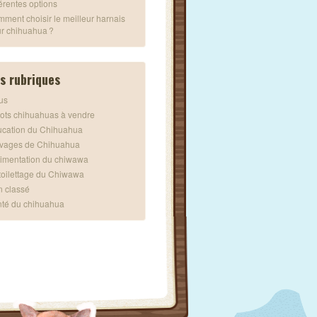
férentes options
ment choisir le meilleur harnais
r chihuahua ?
s rubriques
us
ots chihuahuas à vendre
cation du Chihuahua
vages de Chihuahua
limentation du chiwawa
toilettage du Chiwawa
 classé
té du chihuahua