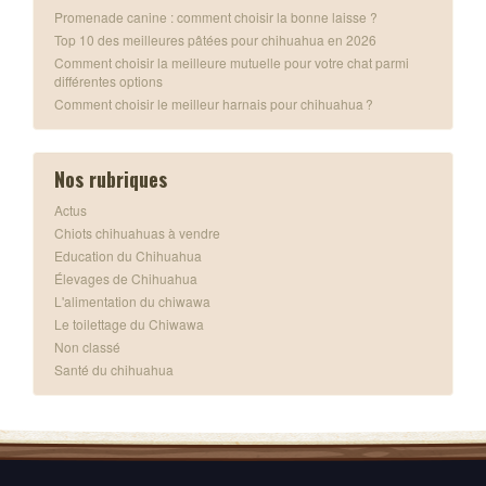
Promenade canine : comment choisir la bonne laisse ?
Top 10 des meilleures pâtées pour chihuahua en 2026
Comment choisir la meilleure mutuelle pour votre chat parmi
différentes options
Comment choisir le meilleur harnais pour chihuahua ?
Nos rubriques
Actus
Chiots chihuahuas à vendre
Education du Chihuahua
Élevages de Chihuahua
L'alimentation du chiwawa
Le toilettage du Chiwawa
Non classé
Santé du chihuahua