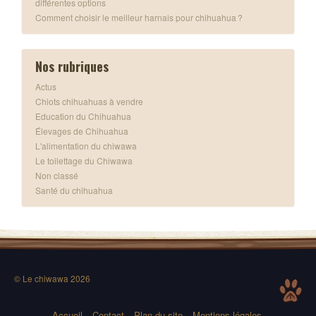
différentes options
Comment choisir le meilleur harnais pour chihuahua ?
Nos rubriques
Actus
Chiots chihuahuas à vendre
Education du Chihuahua
Élevages de Chihuahua
L'alimentation du chiwawa
Le toilettage du Chiwawa
Non classé
Santé du chihuahua
© Le chiwawa 2026
Accueil
Contact
Plan du site
Mentions légales