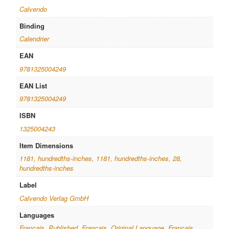
Calvendo
Binding
Calendrier
EAN
9781325004249
EAN List
9781325004249
ISBN
1325004243
Item Dimensions
1181, hundredths-inches, 1181, hundredths-inches, 28,
hundredths-inches
Label
Calvendo Verlag GmbH
Languages
Français, Published, Français, Original Language, Français,