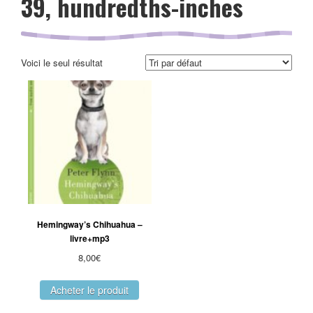
39, hundredths-inches
Voici le seul résultat
Hemingway’s Chihuahua –
livre+mp3
8,00
€
Acheter le produit