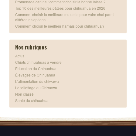
Promenade canine : comment choisir la bonne laisse ?
Top 10 des meilleures pâtées pour chihuahua en 2026
Comment choisir la meilleure mutuelle pour votre chat parmi
différentes options
Comment choisir le meilleur harnais pour chihuahua ?
Nos rubriques
Actus
Chiots chihuahuas à vendre
Education du Chihuahua
Élevages de Chihuahua
L'alimentation du chiwawa
Le toilettage du Chiwawa
Non classé
Santé du chihuahua